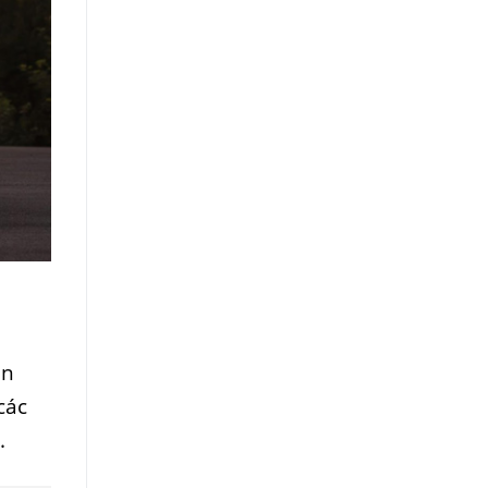
àn
các
.