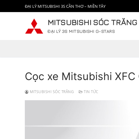
Chuyển
ĐẠI LÝ MITSUBISHI 3S CẦN THƠ – MIỀN TÂY
đến
nội
MITSUBISHI SÓC TRĂNG
dung
ĐẠI LÝ 3S MITSUBISHI G-STARS
Cọc xe Mitsubishi XFC
MITSUBISHI SÓC TRĂNG
TIN TỨC