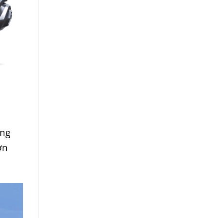
ùng
ơn