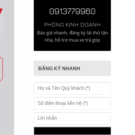
0913779960
PHÒNG KINH DOANH
Báo giá nhanh, đăng ký lái thử tận
nhà, hỗ trợ mua xe trả góp
ĐĂNG KÝ NHANH