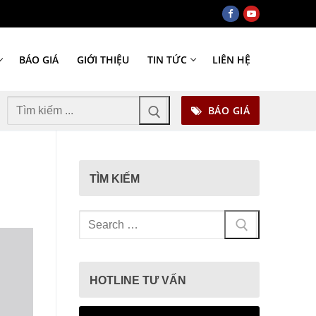
BÁO GIÁ
GIỚI THIỆU
TIN TỨC
LIÊN HỆ
Tìm
BÁO GIÁ
kiếm
cho:
TÌM KIẾM
Tìm
kiếm
cho:
HOTLINE TƯ VẤN