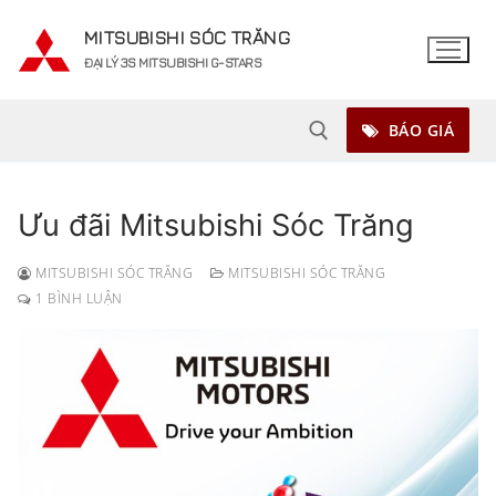
Chuyển
MITSUBISHI SÓC TRĂNG
đến
ĐẠI LÝ 3S MITSUBISHI G-STARS
nội
dung
BÁO GIÁ
Ưu đãi Mitsubishi Sóc Trăng
Tìm kiếm cho:
MITSUBISHI SÓC TRĂNG
MITSUBISHI SÓC TRĂNG
1 BÌNH LUẬN