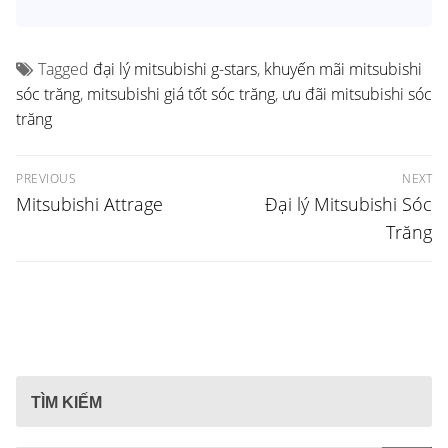
Tagged
đại lý mitsubishi g-stars
,
khuyến mãi mitsubishi
sóc trăng
,
mitsubishi giá tốt sóc trăng
,
ưu đãi mitsubishi sóc
trăng
Điều
PREVIOUS
NEXT
hướng
Previous
Next
Mitsubishi Attrage
Đại lý Mitsubishi Sóc
post:
post:
bài
Trăng
viết
TÌM KIẾM