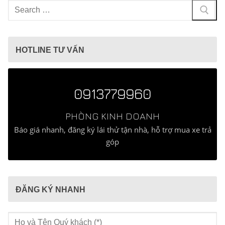
Tìm
kiếm
cho:
HOTLINE TƯ VẤN
0913779960
PHÒNG KINH DOANH
Báo giá nhanh, đăng ký lái thử tận nhà, hỗ trợ mua xe trả
góp
ĐĂNG KÝ NHANH