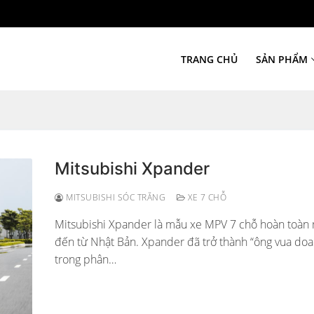
TRANG CHỦ
SẢN PHẨM
Mitsubishi Xpander
MITSUBISHI SÓC TRĂNG
XE 7 CHỖ
Mitsubishi Xpander là mẫu xe MPV 7 chỗ hoàn toàn
đến từ Nhật Bản. Xpander đã trở thành “ông vua doa
trong phân…