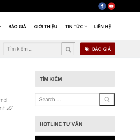
BÁO GIÁ
GIỚI THIỆU
TIN TỨC
LIÊN HỆ
Tìm
BÁO GIÁ
kiếm
cho:
TÌM KIẾM
Tìm
 mới
kiếm
nh số”
cho:
HOTLINE TƯ VẤN