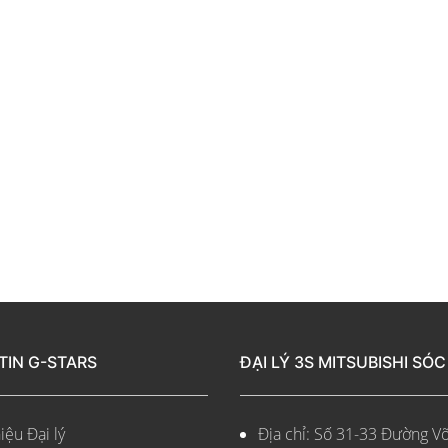
TIN G-STARS
ĐẠI LÝ 3S MITSUBISHI SÓ
iệu Đại lý
Địa chỉ: Số 31-33 Đường Võ