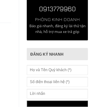
0913779960
PHÒNG KINH DOANH
Báo giá nhanh, đăng ký lái thử tận
nhà, hỗ trợ mua xe trả góp
ĐĂNG KÝ NHANH