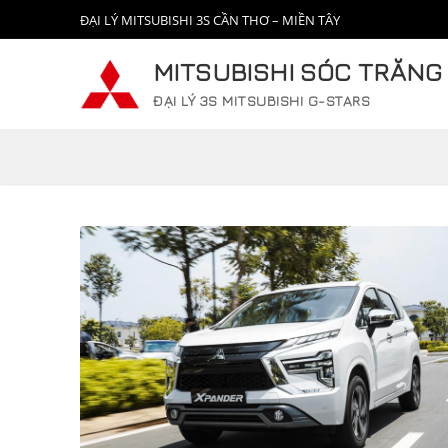
Chuyển
ĐẠI LÝ MITSUBISHI 3S CẦN THƠ – MIỀN TÂY
đến
nội
MITSUBISHI SÓC TRĂNG
dung
ĐẠI LÝ 3S MITSUBISHI G-STARS