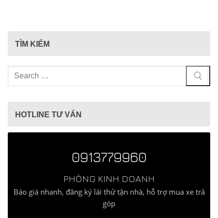
TÌM KIẾM
Tìm
kiếm
cho:
HOTLINE TƯ VẤN
0913779960
PHÒNG KINH DOANH
Báo giá nhanh, đăng ký lái thử tận nhà, hỗ trợ mua xe trả
góp