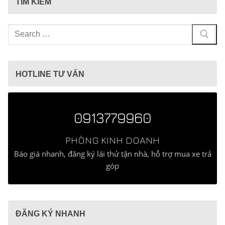
TÌM KIẾM
Tìm
kiếm
cho:
HOTLINE TƯ VẤN
0913779960
PHÒNG KINH DOANH
Báo giá nhanh, đăng ký lái thử tận nhà, hỗ trợ mua xe trả
góp
ĐĂNG KÝ NHANH