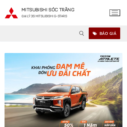
Chuyển
MITSUBISHI SÓC TRĂNG
đến
ĐẠI LÝ 3S MITSUBISHI G-STARS
nội
dung
BÁO GIÁ
Tìm kiếm cho: