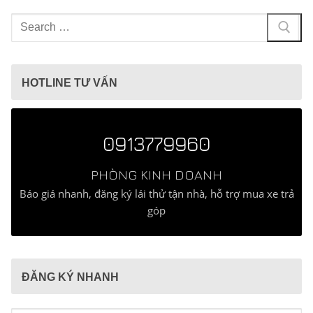
Tìm
kiếm
cho:
HOTLINE TƯ VẤN
0913779960
PHÒNG KINH DOANH
Báo giá nhanh, đăng ký lái thử tận nhà, hỗ trợ mua xe trả
góp
ĐĂNG KÝ NHANH