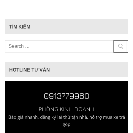
TÌM KIẾM
Tìm
kiếm
cho:
HOTLINE TƯ VẤN
0913779960
PHÒNG KINH DOANH
Báo giá nhanh, đăng ký lái thử tận nhà, hỗ trợ mua xe trả
góp