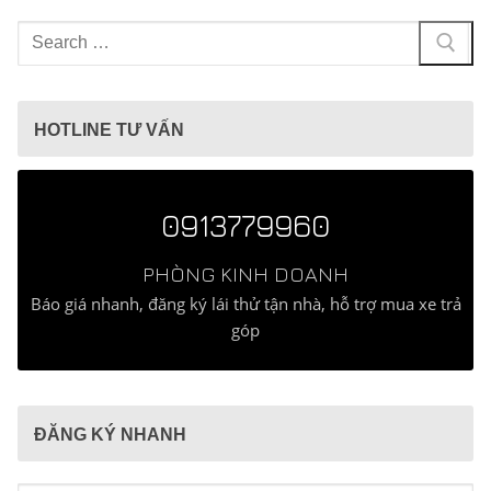
Tìm
kiếm
cho:
HOTLINE TƯ VẤN
0913779960
PHÒNG KINH DOANH
Báo giá nhanh, đăng ký lái thử tận nhà, hỗ trợ mua xe trả
góp
ĐĂNG KÝ NHANH