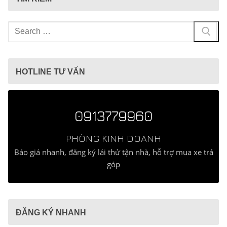
Tìm
kiếm
cho:
HOTLINE TƯ VẤN
0913779960
PHÒNG KINH DOANH
Báo giá nhanh, đăng ký lái thử tận nhà, hỗ trợ mua xe trả
góp
ĐĂNG KÝ NHANH