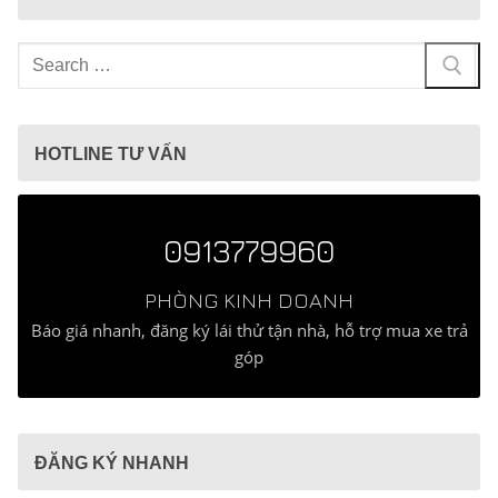
Tìm
kiếm
cho:
HOTLINE TƯ VẤN
0913779960
PHÒNG KINH DOANH
Báo giá nhanh, đăng ký lái thử tận nhà, hỗ trợ mua xe trả
góp
ĐĂNG KÝ NHANH