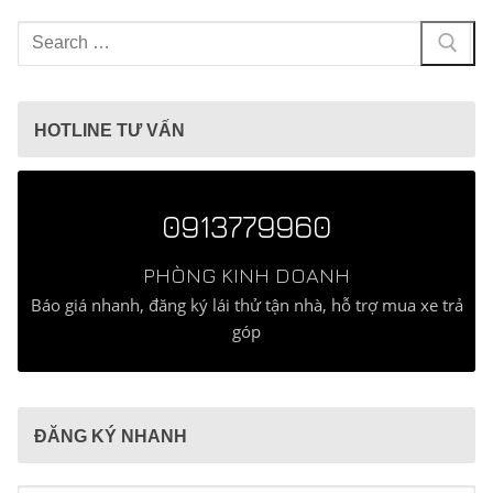
Tìm
kiếm
cho:
HOTLINE TƯ VẤN
0913779960
PHÒNG KINH DOANH
Báo giá nhanh, đăng ký lái thử tận nhà, hỗ trợ mua xe trả
góp
ĐĂNG KÝ NHANH