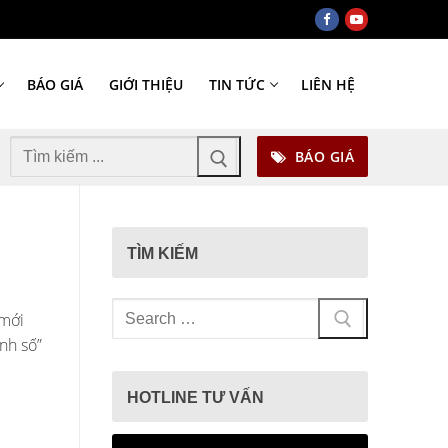
BÁO GIÁ
GIỚI THIỆU
TIN TỨC
LIÊN HỆ
Tìm
BÁO GIÁ
kiếm
cho:
TÌM KIẾM
Tìm
 mới
kiếm
nh số”
cho:
HOTLINE TƯ VẤN