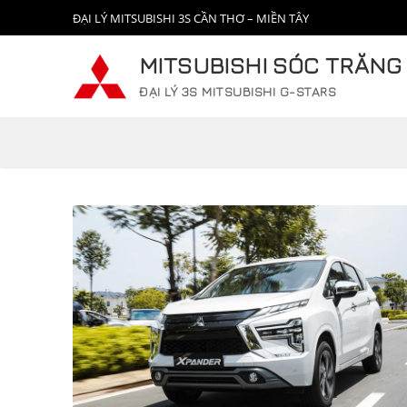
Chuyển
ĐẠI LÝ MITSUBISHI 3S CẦN THƠ – MIỀN TÂY
đến
nội
MITSUBISHI SÓC TRĂNG
dung
ĐẠI LÝ 3S MITSUBISHI G-STARS