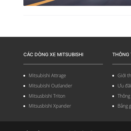
CÁC DÒNG XE MITSUBISHI
THÔNG 
Mitsubishi Attrage
Giới th
Mitsubishi Outlander
Ưu đã
Mitsusbishi Triton
Thông 
Mitsusbishi Xpander
Bảng g