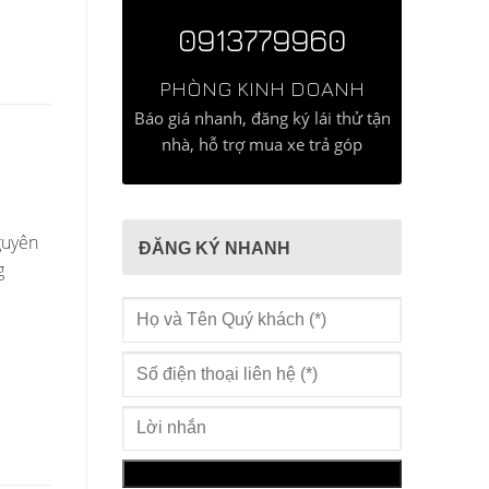
0913779960
PHÒNG KINH DOANH
Báo giá nhanh, đăng ký lái thử tận
nhà, hỗ trợ mua xe trả góp
guyên
ĐĂNG KÝ NHANH
g