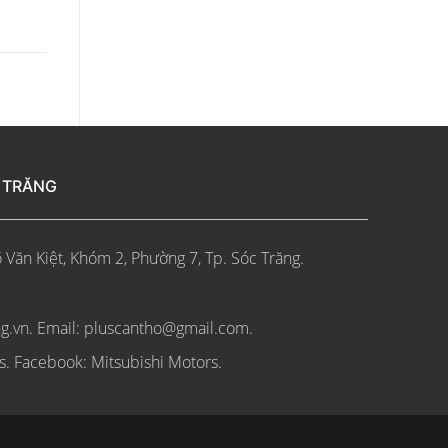
C TRĂNG
 Văn Kiệt, Khóm 2, Phường 7, Tp. Sóc Trăng.
ng.vn.
Email: pluscantho@gmail.com.
s. Facebook: Mitsubishi Motors.