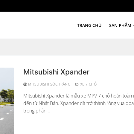
TRANG CHỦ
SẢN PHẨM
Mitsubishi Xpander
MITSUBISHI SÓC TRĂNG
XE 7 CHỖ
Mitsubishi Xpander là mẫu xe MPV 7 chỗ hoàn toàn
đến từ Nhật Bản. Xpander đã trở thành “ông vua doa
trong phân…