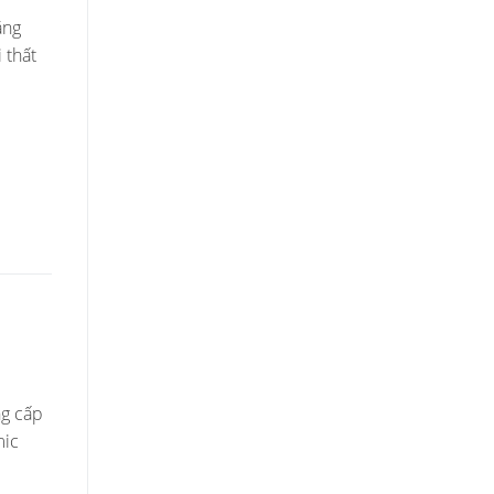
ăng
 thất
ng cấp
mic