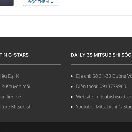
ĐỌC THÊM ←
TIN G-STARS
ĐẠI LÝ 3S MITSUBISHI SÓ
iệu Đại lý
Địa chỉ: Số 31-33 Đường Võ
i & Khuyến mãi
Điện thoại: 0913779960.
tin liên hệ
Website: mitsubishisoctra
iá xe Mitsubishi
Youtube: Mitsubishi G-Star