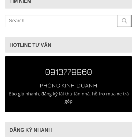
TÌM KIẾM
Tìm
kiếm
cho:
HOTLINE TƯ VẤN
0913779960
PHÒNG KINH DOANH
Báo giá nhanh, đăng ký lái thử tận nhà, hỗ trợ mua xe trả
góp
ĐĂNG KÝ NHANH