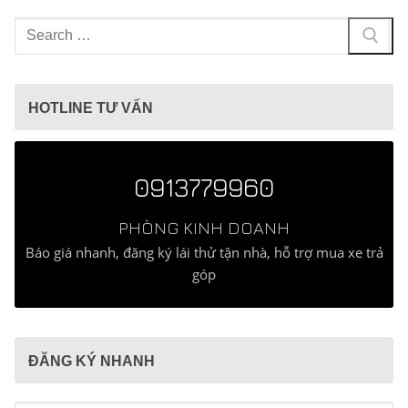
Tìm
kiếm
cho:
HOTLINE TƯ VẤN
0913779960
PHÒNG KINH DOANH
Báo giá nhanh, đăng ký lái thử tận nhà, hỗ trợ mua xe trả
góp
ĐĂNG KÝ NHANH