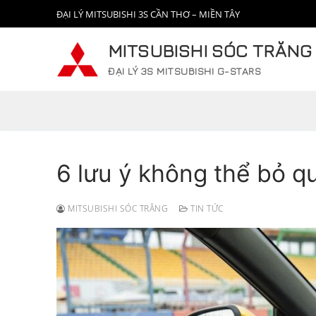
Chuyển
ĐẠI LÝ MITSUBISHI 3S CẦN THƠ – MIỀN TÂY
đến
nội
MITSUBISHI SÓC TRĂNG
dung
ĐẠI LÝ 3S MITSUBISHI G-STARS
6 lưu ý không thể bỏ qu
MITSUBISHI SÓC TRĂNG
TIN TỨC