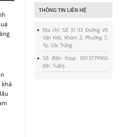
THÔNG TIN LIÊN HỆ
nh
quá
Địa chỉ: Số 31-33 Đường Võ
hàng
Văn Kiệt, Khóm 2, Phường 7,
Tp. Sóc Trăng.
Số điện thoại: 0913779960
(Mr. Tuấn).
in
, khả
dấu
ham