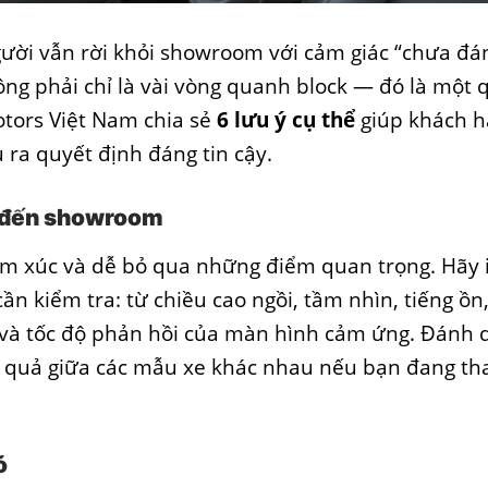
gười vẫn rời khỏi showroom với cảm giác “chưa đá
hông phải chỉ là vài vòng quanh block — đó là một 
otors Việt Nam chia sẻ
6 lưu ý cụ thể
giúp khách 
 ra quyết định đáng tin cậy.
i đến showroom
cảm xúc và dễ bỏ qua những điểm quan trọng. Hãy 
 cần kiểm tra: từ chiều cao ngồi, tầm nhìn, tiếng ồn
 và tốc độ phản hồi của màn hình cảm ứng. Đánh 
ết quả giữa các mẫu xe khác nhau nếu bạn đang t
ó