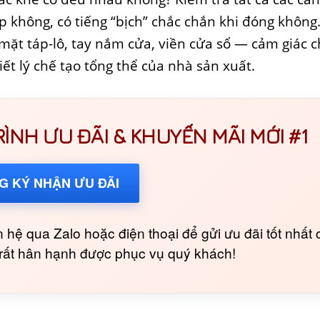
 không, có tiếng “bịch” chắc chắn khi đóng không.
mặt táp-lô, tay nắm cửa, viền cửa sổ — cảm giác c
iết lý chế tạo tổng thể của nhà sản xuất.
NH ƯU ĐÃI & KHUYẾN MÃI MỚI #1
G KÝ NHẬN ƯU ĐÃI
 hệ qua Zalo hoặc điện thoại để gửi ưu đãi tốt nhất 
i rất hân hạnh được phục vụ quý khách!