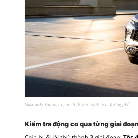
Mitsubishi Xpander ngoại thất vận hành trên đường phố
Kiểm tra động cơ qua từng giai đoạn
Chia buổi lái thử thành 3 giai đoạn:
Tốc 