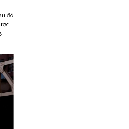
Sau đó
được
.