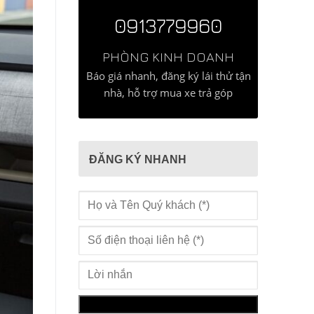
0913779960
PHÒNG KINH DOANH
Báo giá nhanh, đăng ký lái thử tận
nhà, hỗ trợ mua xe trả góp
ĐĂNG KÝ NHANH