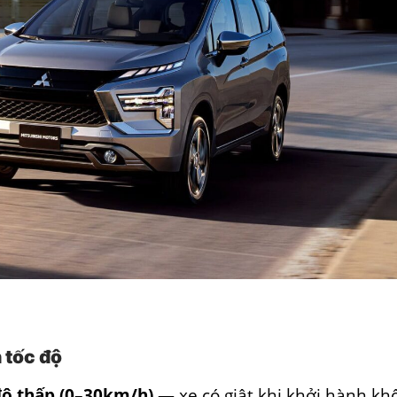
 tốc độ
độ thấp (0–30km/h)
— xe có giật khi khởi hành kh