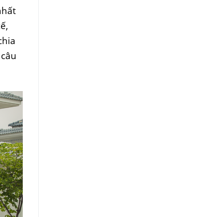
nhất
ế,
chia
 câu