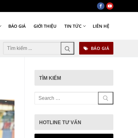
BÁO GIÁ
GIỚI THIỆU
TIN TỨC
LIÊN HỆ
Tìm
BÁO GIÁ
kiếm
cho:
TÌM KIẾM
Tìm
kiếm
cho:
HOTLINE TƯ VẤN