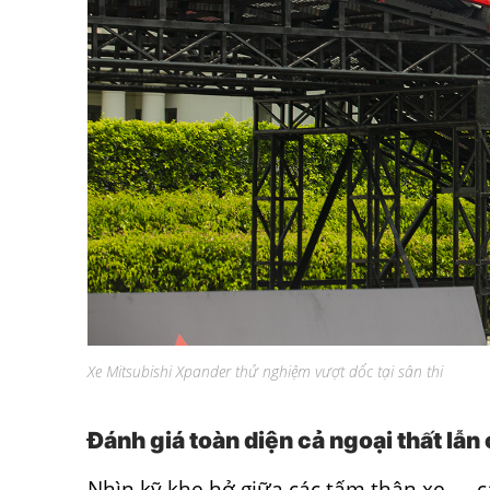
Xe Mitsubishi Xpander thử nghiệm vượt dốc tại sân thi
Đánh giá toàn diện cả ngoại thất lẫn
Nhìn kỹ khe hở giữa các tấm thân xe — c