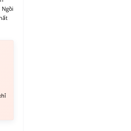
 Ngồi
hất
chỉ